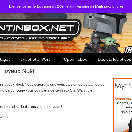
Bienvenue sur la boutique du 20eme anniversaire de Mintinbox
Ignorer
ars
tages
Art of Star Wars
#Openthebox
Des étoiles et des
n joyeux Noël
un joyeux Noël. Nous espérons que vous êtes entourés par toutes
and barbu rouge vous comblera de cadeaux Star Wars, bien
es fêtes et surtout prenez soin de vous !
Wars !