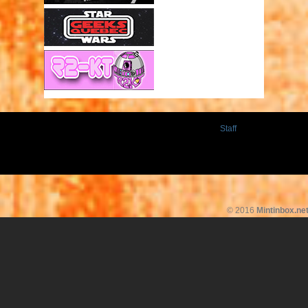
Staff
© 2016
Mintinbox.ne