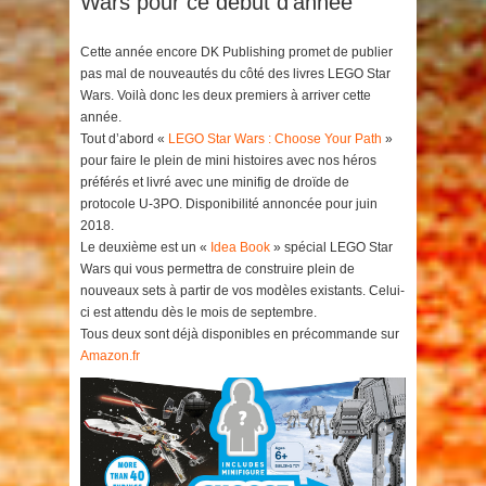
Wars pour ce début d’année
Cette année encore DK Publishing promet de publier
pas mal de nouveautés du côté des livres LEGO Star
Wars. Voilà donc les deux premiers à arriver cette
année.
Tout d’abord «
LEGO Star Wars : Choose Your Path
»
pour faire le plein de mini histoires avec nos héros
préférés et livré avec une minifig de droïde de
protocole U-3PO. Disponibilité annoncée pour juin
2018.
Le deuxième est un «
Idea Book
» spécial LEGO Star
Wars qui vous permettra de construire plein de
nouveaux sets à partir de vos modèles existants. Celui-
ci est attendu dès le mois de septembre.
Tous deux sont déjà disponibles en précommande sur
Amazon.fr