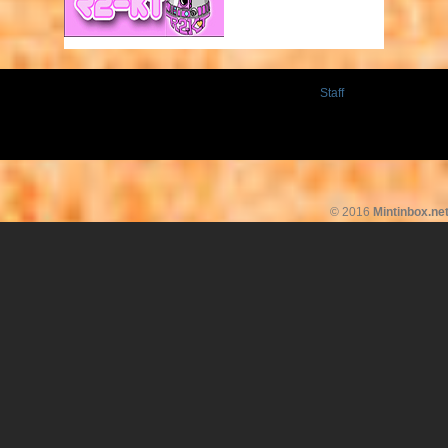
Staff
© 2016
Mintinbox.ne