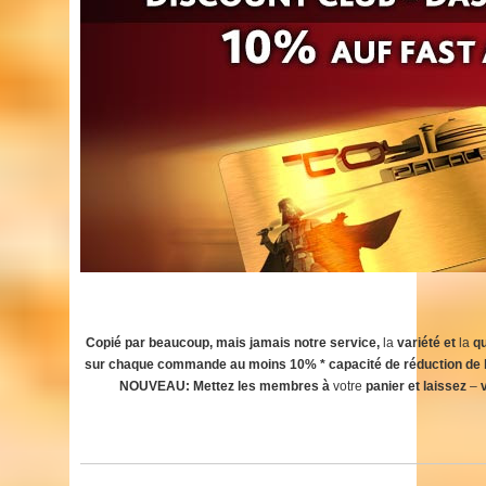
Copié par beaucoup, mais jamais notre service,
la
variété et
la
qu
sur chaque commande au moins 10% * capacité de réduction de l’ar
NOUVEAU: Mettez les membres à
votre
panier et laissez
–