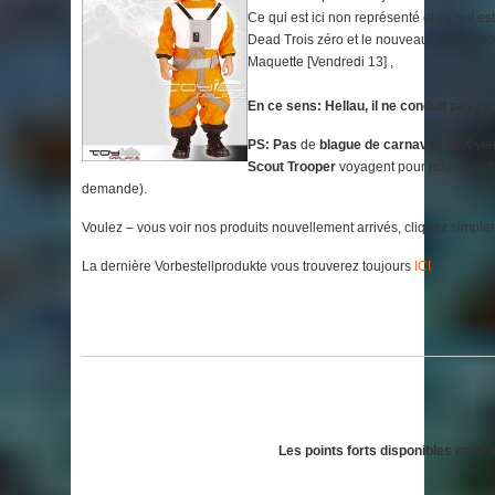
Ce qui est ici non représenté et ce qui e
Dead Trois zéro et le nouveau Jason Voor
Maquette [Vendredi 13] ,
En ce sens: Hellau, il ne conduit pas c
PS: Pas
de
blague de carnaval: EFX
vie
Scout Trooper
voyagent pour nous (par ba
demande).
Voulez – vous voir nos produits nouvellement arrivés, cliquez simpl
La dernière Vorbestellprodukte vous trouverez toujours
ICI
Les points forts disponibles cette