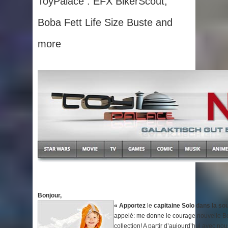
ToyPalace : EFX BikerScout,
Boba Fett Life Size Buste and
more
Bonjour,
« Apportez
le
capitaine Solo dans la sou
appelé: me donne le courage nouvelle Bo
collection! A partir d’aujourd’hui avec no