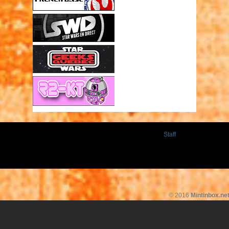
Staff
© 2016
Mintinbox.ne