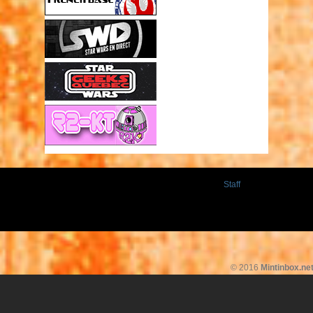
Staff
© 2016
Mintinbox.ne