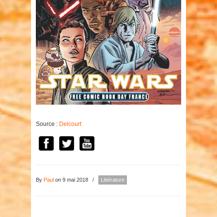
Source :
Delcourt
By
Paul
on 9 mai 2018
/
Littérature