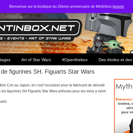
Bienvenue sur la boutique du 20eme anniversaire de Mintinbox
Ignorer
ars
tages
Art of Star Wars
#Openthebox
Des étoiles et des
 de figurines SH. Figuarts Star Wars
ion Con au Japon, et c’est l’occasion pour le fabricant de dévoilé
les figurines SH.Figuarts Star Wars prévues pour les mois a venir.
els :