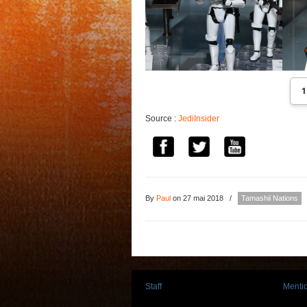
1
Source :
JediInsider
By
Paul
on 27 mai 2018
/
Tamashii Nations
Staff
Mentio