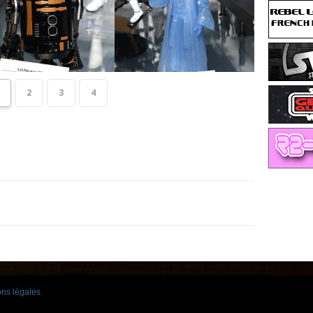
2
3
4
ns légales