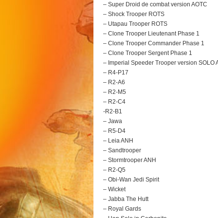
– Super Droid de combat version AOTC
– Shock Trooper ROTS
– Utapau Trooper ROTS
– Clone Trooper Lieutenant Phase 1
– Clone Trooper Commander Phase 1
– Clone Trooper Sergent Phase 1
– Imperial Speeder Trooper version SOLO A
– R4-P17
– R2-A6
– R2-M5
– R2-C4
-R2-B1
– Jawa
– R5-D4
– Leia ANH
– Sandtrooper
– Stormtrooper ANH
– R2-Q5
– Obi-Wan Jedi Spirit
– Wicket
– Jabba The Hutt
– Royal Gards