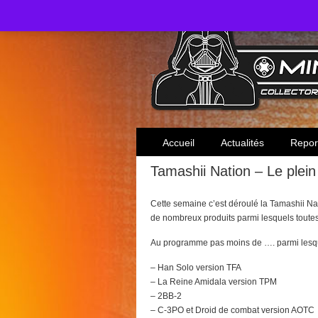
Toute l'actualité des collectionneurs Star W
Accueil
Actualités
Repor
Tamashii Nation – Le plein
Cette semaine c’est déroulé la Tamashii Nat
de nombreux produits parmi lesquels toutes 
Au programme pas moins de …. parmi lesqu
– Han Solo version TFA
– La Reine Amidala version TPM
– 2BB-2
– C-3PO et Droid de combat version AOTC