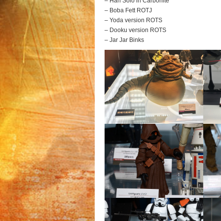
– Han Solo in Carbonite
– Boba Fett ROTJ
– Yoda version ROTS
– Dooku version ROTS
– Jar Jar Binks