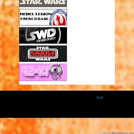
Staff
© 2016
Mintinbox.ne