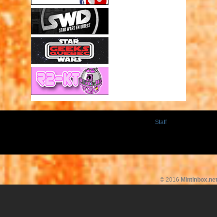
Staff
© 2016
Mintinbox.ne