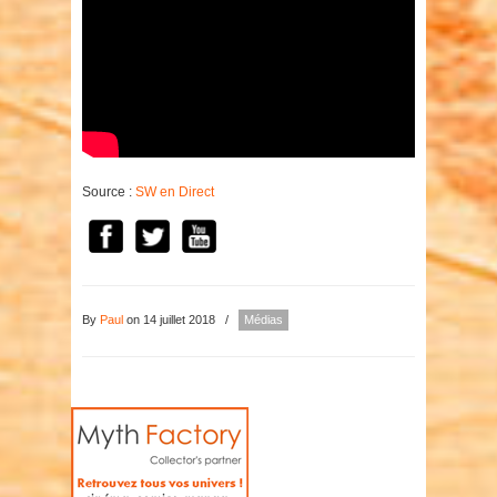
Source :
SW en Direct
By
Paul
on 14 juillet 2018
/
Médias