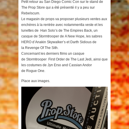
Petit retour au San Diego Comic Con sur le stand de
The Prop Store qui a été présenté il y a peu sur
Rebelscum.
Le magasin de props va proposer plusieurs ventes aux
enchères à la rentrée avec notammentla veste et les
lunettes de Han Solo’s de The Empires Back, un
casque de Stormtrooper de A New Hope, les sabres
HERO d’Anakin Skywalker’s et Darth Sidious de
la Revenge Of The Sith.
Concernant les derniers films un casque
de Stormtrooper First Order de The Last Jedi, ainsi que
les costumes de Jyn Erso and Cassian Andor
de Rogue One.
Place aux images.