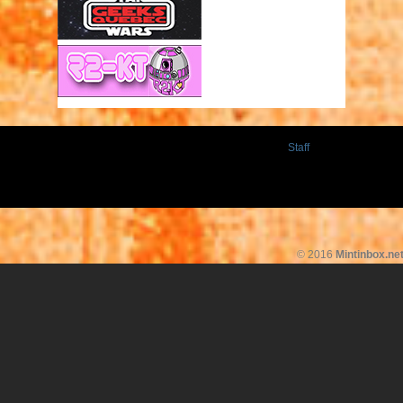
Staff
© 2016
Mintinbox.ne