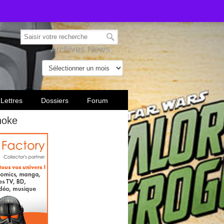
Archives News
 Lettres
Dossiers
Forum
noke