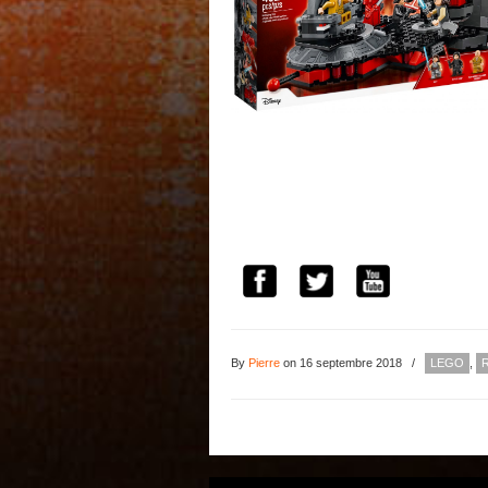
By
Pierre
on 16 septembre 2018
/
LEGO
,
R