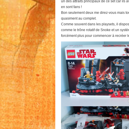
un des attraits principaux de ce set car ils a
en sont fans !
Bon seulement deux me direz-vous mais tou
quasiment au complet.
Comme souvent dans les playsets, il disp
comme le trône rotatif de Snoke et un système
forcément plus pour commencer à recréer le