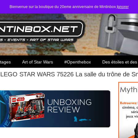
Bienvenue sur la boutique du 20eme anniversaire de Mintinbox
Ignorer
ars
tages
Art of Star Wars
#Openthebox
Des étoiles et des
x] LEGO STAR WARS 75226 La salle du trône de S