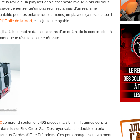
aire la revue d’un playset Lego c’est encore mieux. Alors oui vous
d’usage de penser qu’un playset n’est jamais d’un réalisme
ilité pour les enfants tout du moins, un playset, ça reste le top. Il
 l’Etoile de la Mort
, c’est juste incroyable !
l a fallu le mettre dans les mains d’un enfant de la construction à
ater que le résultat est une réussite.
9€
comprend seulement 492 pièces mais 5 mini figurines dont la
 dans le set First Order Star Destroyer valant le double du prix
attendus Gardes d’Elite Prétoriens. Ces personnages sont vraiment