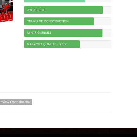
JOUABILITE
TEMPS DE CONSTRUCTION
MINI-FIGURINES
RAPPORT QUALITE / PRIX
eview Open the Box