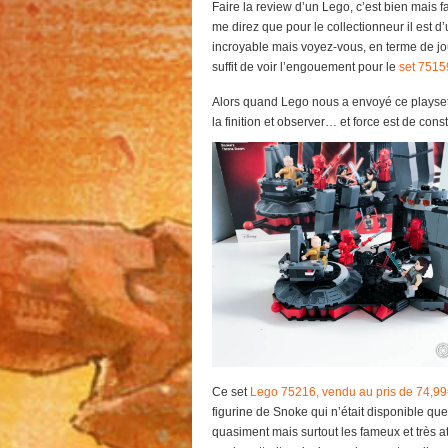
Faire la review d’un Lego, c’est bien mais f
me direz que pour le collectionneur il est 
incroyable mais voyez-vous, en terme de jouab
suffit de voir l’engouement pour le
set 75159
Alors quand Lego nous a envoyé ce playset, i
la finition et observer… et force est de const
Ce set
Lego 75216, vendu au pris de 74,9
figurine de Snoke qui n’était disponible que
quasiment mais surtout les fameux et très 