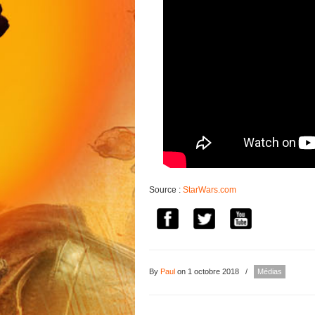
Source :
StarWars.com
By
Paul
on 1 octobre 2018
/
Médias