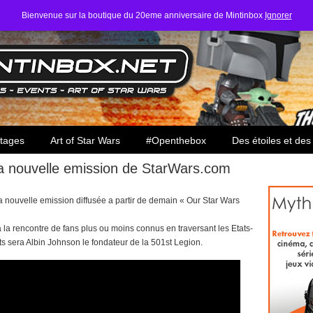
Bienvenue sur la boutique du 20eme anniversaire de Mintinbox
Ignorer
ars
tages
Art of Star Wars
#Openthebox
Des étoiles et des
a nouvelle emission de StarWars.com
sa nouvelle emission diffusée a partir de demain « Our Star Wars
a rencontre de fans plus ou moins connus en traversant les Etats-
nts sera Albin Johnson le fondateur de la 501st Legion.