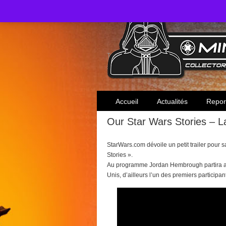
Toute l'actualité des collectionneurs Star W
Accueil
Actualités
Repor
Our Star Wars Stories – L
StarWars.com dévoile un petit trailer pour 
Stories ».
Au programme Jordan Hembrough partira a l
Unis, d’ailleurs l’un des premiers participa