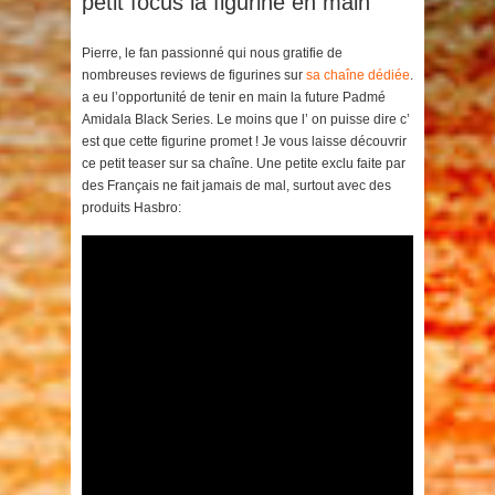
petit focus la figurine en main
Pierre, le fan passionné qui nous gratifie de
nombreuses reviews de figurines sur
sa chaîne dédiée
.
a eu l’opportunité de tenir en main la future Padmé
Amidala Black Series. Le moins que l’ on puisse dire c’
est que cette figurine promet ! Je vous laisse découvrir
ce petit teaser sur sa chaîne. Une petite exclu faite par
des Français ne fait jamais de mal, surtout avec des
produits Hasbro: