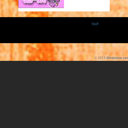
Staff
© 2016
Mintinbox.ne