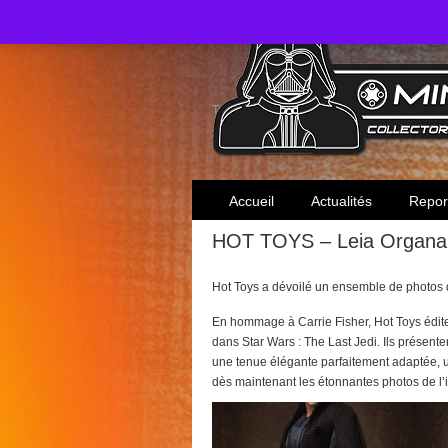
Toute l'actualité des collectionneurs Star W
Accueil
Actualités
Repor
HOT TOYS – Leia Organa 
Hot Toys a dévoilé un ensemble de photos 
En hommage à Carrie Fisher, Hot Toys édite
dans Star Wars : The Last Jedi. Ils présen
une tenue élégante parfaitement adaptée, u
dès maintenant les étonnantes photos de l’i