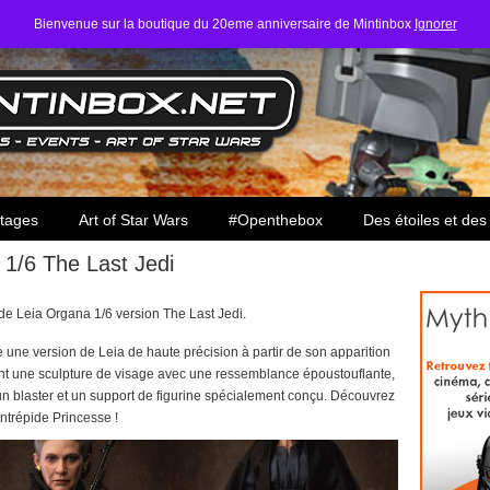
Bienvenue sur la boutique du 20eme anniversaire de Mintinbox
Ignorer
ars
tages
Art of Star Wars
#Openthebox
Des étoiles et des
1/6 The Last Jedi
de Leia Organa 1/6 version The Last Jedi.
 une version de Leia de haute précision à partir de son apparition
tent une sculpture de visage avec une ressemblance époustouflante,
n blaster et un support de figurine spécialement conçu. Découvrez
ntrépide Princesse !