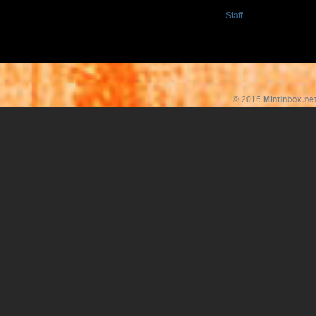
Staff
© 2016
Mintinbox.ne