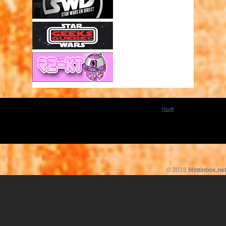
Staff
© 2016
Mintinbox.ne