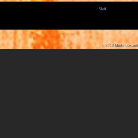
Staff
© 2016
Mintinbox.ne