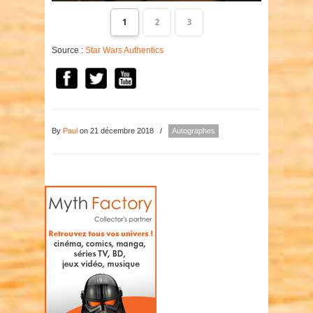
1
2
3
Source :
Star Wars Authentics
By
Paul
on 21 décembre 2018
/
Autographes