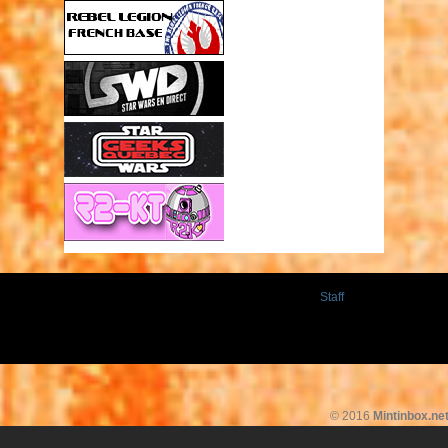
Staff
© 2016
Mintinbox.ne