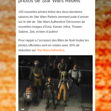
photos de Star Wars Rebels
100 nouvelles photos tirées des deux dernières
saisons de Star Wars Rebels viennent juste d’arriver
sur le site de Star Wars Authentics! Découvrez de
nouvelles images d’Ezra, Kanan, Héra, Thrawn,
Sabine, Zeb, et bien d’autres!
Pour rappel a l’occasion des fêtes de Noël toutes les
photos officielles sont en soldes avec 30% de
réduction sur
Star Wars Authentics
.