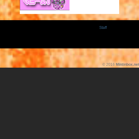
Staff
© 2016
Mintinbox.ne