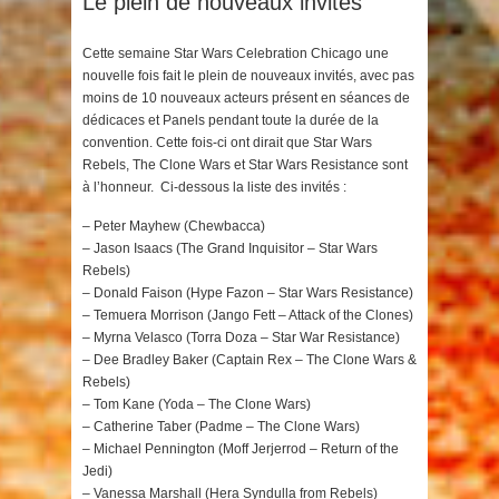
Le plein de nouveaux invités
Cette semaine Star Wars Celebration Chicago une
nouvelle fois fait le plein de nouveaux invités, avec pas
moins de 10 nouveaux acteurs présent en séances de
dédicaces et Panels pendant toute la durée de la
convention. Cette fois-ci ont dirait que Star Wars
Rebels, The Clone Wars et Star Wars Resistance sont
à l’honneur. Ci-dessous la liste des invités :
– Peter Mayhew (Chewbacca)
– Jason Isaacs (The Grand Inquisitor – Star Wars
Rebels)
– Donald Faison (Hype Fazon – Star Wars Resistance)
– Temuera Morrison (Jango Fett – Attack of the Clones)
– Myrna Velasco (Torra Doza – Star War Resistance)
– Dee Bradley Baker (Captain Rex – The Clone Wars &
Rebels)
– Tom Kane (Yoda – The Clone Wars)
– Catherine Taber (Padme – The Clone Wars)
– Michael Pennington (Moff Jerjerrod – Return of the
Jedi)
– Vanessa Marshall (Hera Syndulla from Rebels)