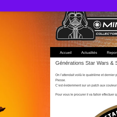
Toute l'actualité des collectionneurs Star W
Accueil
Actualités
Repor
Générations Star Wars & S
On l’attendait voilà le quatrième et dernie
Piesse.
C’est évidemment sur un patch aux couleurs
Pour vous le procurer il va falloir effectuer 