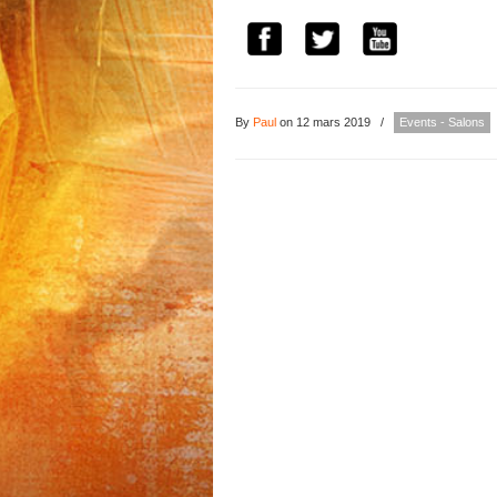
By
Paul
on 12 mars 2019
/
Events - Salons