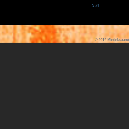
Staff
© 2016
Mintinbox.ne