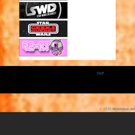
Staff
© 2016
Mintinbox.ne