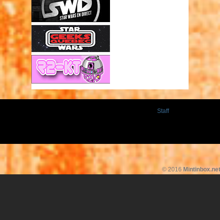
Staff
© 2016
Mintinbox.ne