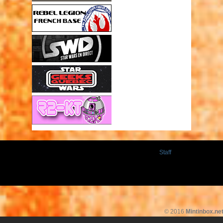
Staff
© 2016
Mintinbox.ne