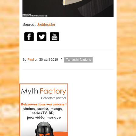
Source :
JediInsider
By
Paul
on 30 avril 2019
/
Tamashii Nations