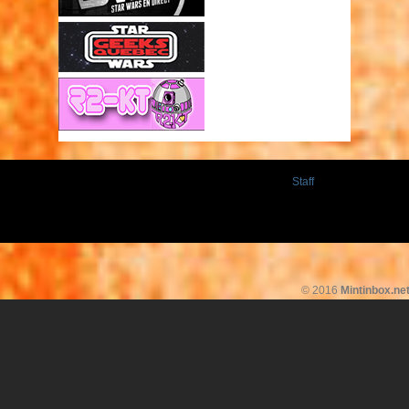
Staff
© 2016
Mintinbox.ne