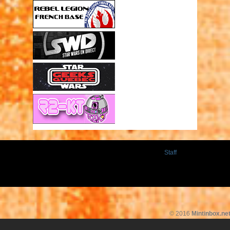
Staff
© 2016
Mintinbox.ne