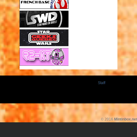
Staff
© 2016
Mintinbox.ne