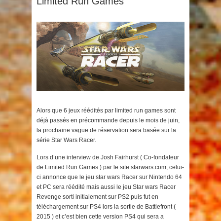
Limited Run Games
Alors que 6 jeux réédités par limited run games sont
déjà passés en précommande depuis le mois de juin,
la prochaine vague de réservation sera basée sur la
série Star Wars Racer.
Lors d’une interview de Josh Fairhurst ( Co-fondateur
de Limited Run Games ) par le site starwars.com, celui-
ci annonce que le jeu star wars Racer sur Nintendo 64
et PC sera réédité mais aussi le jeu Star wars Racer
Revenge sorti initialement sur PS2 puis fut en
téléchargement sur PS4 lors la sortie de Battlefront (
2015 ) et c’est bien cette version PS4 qui sera a