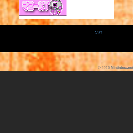
Staff
© 2016
Mintinbox.ne