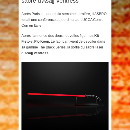
sabre d’Asajj Ventress
Après Paris et Londres la semaine dernière, HASBRO
tenait une conférence aujourd’hui au LUCCA Comic
Con en Italie.
Après l’annonce des deux nouvelles figurines
Kit
Fisto
et
Plo Koon.
Le fabricant vient de dévoiler dans
sa gamme The Black Series, la sortie du sabre laser
d’
Asajj Ventress
.