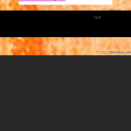
Staff
© 2016
Mintinbox.ne