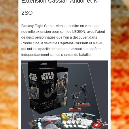
Extension Cassian Andor et K-
2SO
Fantasy Flight Games vient de mettre en vente une
nouvelle extension pour son jeu LEGION, avec l’ajout
de deux personnages que l’on a découvert dans
Rogue One,
à savoir le
Capitaine Cassion
et
K2SO
qui ont la capacité de mener un assaut ou d’opérer
indépendamment sur les champs de bataille.