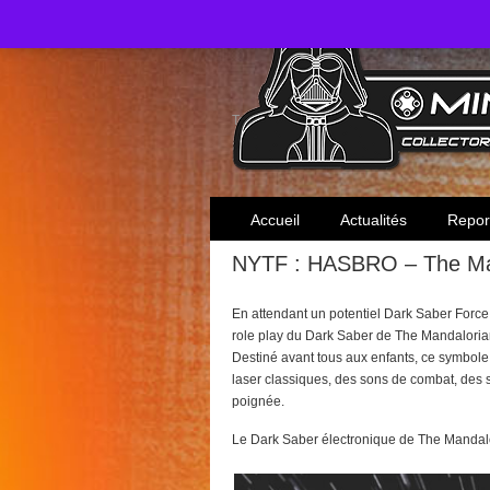
Toute l'actualité des collectionneurs Star W
Accueil
Actualités
Repor
NYTF : HASBRO – The Man
En attendant un potentiel Dark Saber For
role play du Dark Saber de The Mandaloria
Destiné avant tous aux enfants, ce symbole
laser classiques, des sons de combat, des s
poignée.
Le Dark Saber électronique de The Mandalo