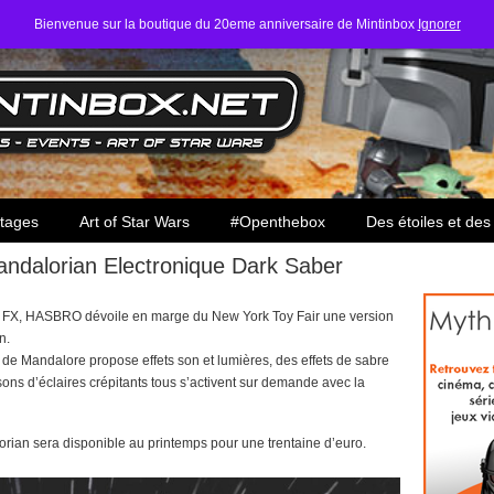
Bienvenue sur la boutique du 20eme anniversaire de Mintinbox
Ignorer
ars
tages
Art of Star Wars
#Openthebox
Des étoiles et des
dalorian Electronique Dark Saber
ce FX, HASBRO dévoile en marge du New York Toy Fair une version
n.
 de Mandalore propose effets son et lumières, des effets de sabre
ons d’éclaires crépitants tous s’activent sur demande avec la
rian sera disponible au printemps pour une trentaine d’euro.