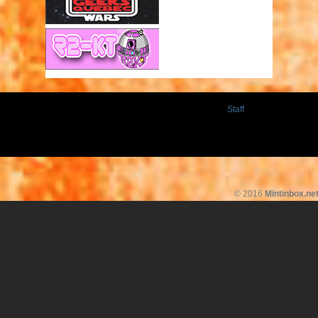
Staff
© 2016
Mintinbox.ne