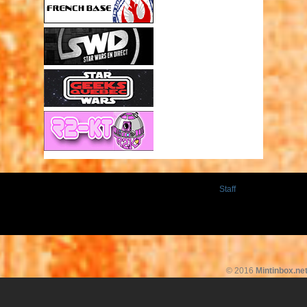
Staff
© 2016
Mintinbox.ne