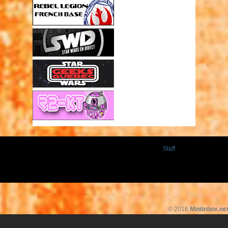
Staff
© 2016
Mintinbox.ne