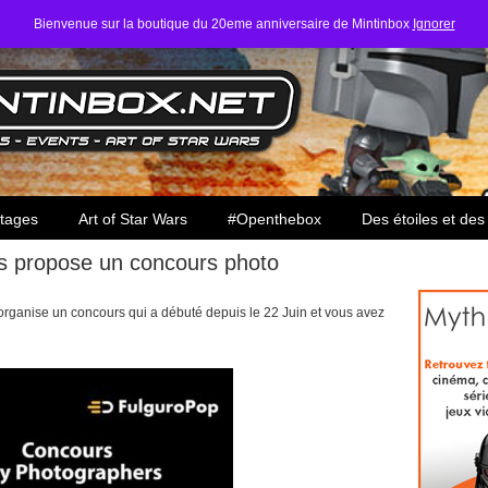
Bienvenue sur la boutique du 20eme anniversaire de Mintinbox
Ignorer
ars
tages
Art of Star Wars
#Openthebox
Des étoiles et des
s propose un concours photo
rganise un concours qui a débuté depuis le 22 Juin et vous avez