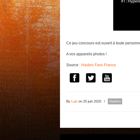
Ce jeu-concours est ouvert à toute person
A vos appareils photos !
Source :
Hasbro Fans France
By
Luis
on 25 juin 2020
/
Hasbro