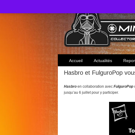
Toute l'actualité des collectionneurs Star W
Accueil
Actualités
Repor
Hasbro et FulguroPop vou
Hasbro
en collaboration avec
FulguroPop
o
jusqu’au 6 juillet pour y participer.