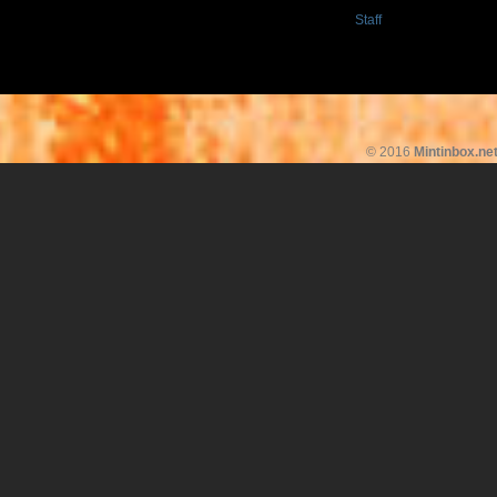
Staff
© 2016
Mintinbox.ne