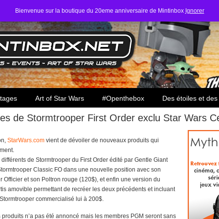
Bienvenue sur la boutique du 20eme anniversaire de Mintinbox
Ignorer
ars
tages
Art of Star Wars
#Openthebox
Des étoiles et des
tes de Stormtrooper First Order exclu Star Wars Ce
on,
StarWars.com
vient de dévoiler de nouveaux produits qui
ement.
différents de Stormtrooper du First Order édité par Gentle Giant
ormtrooper Classic FO dans une nouvelle position avec son
 Officier et son Poltron rouge (120$), et enfin une version du
tis amovible permettant de recréer les deux précédents et incluant
Stormtrooper commercialisé lui à 200$.
ces produits n’a pas été annoncé mais les membres PGM seront sans