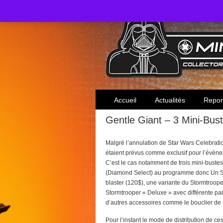
Toute l'actualité des collectionneurs Star W
Accueil
Actualités
Repor
Gentle Giant – 3 Mini-Bus
Malgré l’annulation de Star Wars Celebrati
étaient prévus comme exclusif pour l’évèn
C’est le cas notamment de trois mini-bustes 
(Diamond Select) au programme donc Un St
blaster (120$), une variante du Stormtrooper
Stormtrooper « Deluxe » avec différente par
d’autres accessoires comme le bouclier de 
Pour l’instant le mode de distribution de 