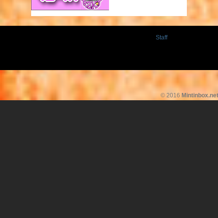
Staff
© 2016
Mintinbox.ne