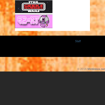
Staff
© 2016
Mintinbox.ne