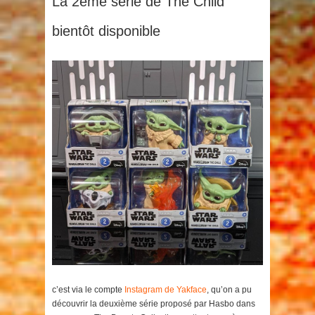
La 2ème série de The Child
bientôt disponible
c’est via le compte
Instagram de Yakface
, qu’on a pu
découvrir la deuxième série proposé par Hasbo dans