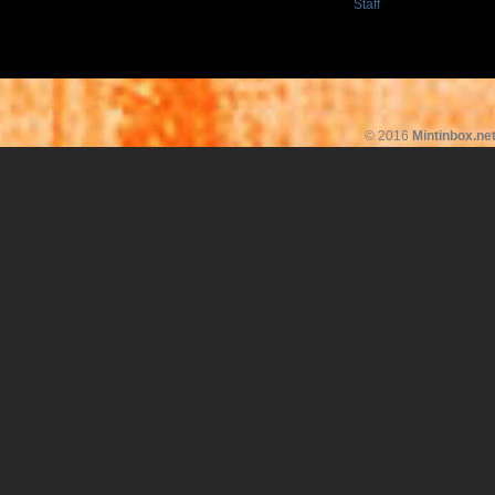
Staff
© 2016
Mintinbox.ne