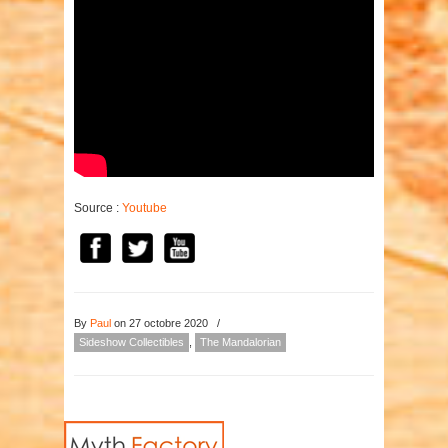
Source :
Youtube
By
Paul
on 27 octobre 2020
/
Sideshow Collectibles
,
The Mandalorian