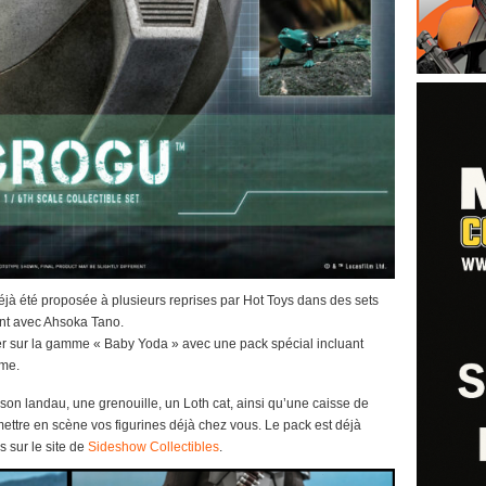
éjà été proposée à plusieurs reprises par Hot Toys dans des sets
nt avec Ahsoka Tano.
er sur la gamme « Baby Yoda » avec une pack spécial incluant
mme.
on landau, une grenouille, un Loth cat, ainsi qu’une caisse de
mettre en scène vos figurines déjà chez vous. Le pack est déjà
 sur le site de
Sideshow Collectibles
.