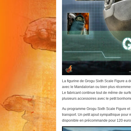
La figurine de Grogu Sixth Scale Figure a d
avec le Mandalorian ou bien plus récemme
Le fabricant continue tout de même de surf
plusieurs accessoires avec le petit bonho
Au programme Grogu Sixth Scale Figure et s
transport. Un petit ajout sympathique pour 
disponible en précommande pour 120 euros