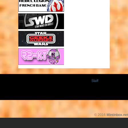
Staff
© 2016
Mintinbox.ne