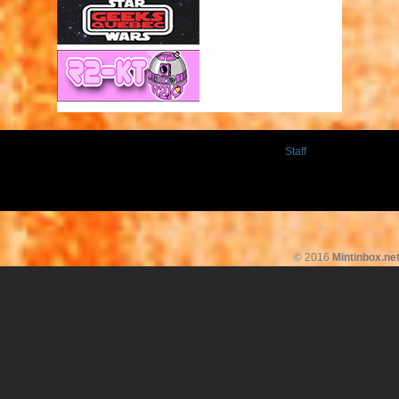
Staff
© 2016
Mintinbox.ne