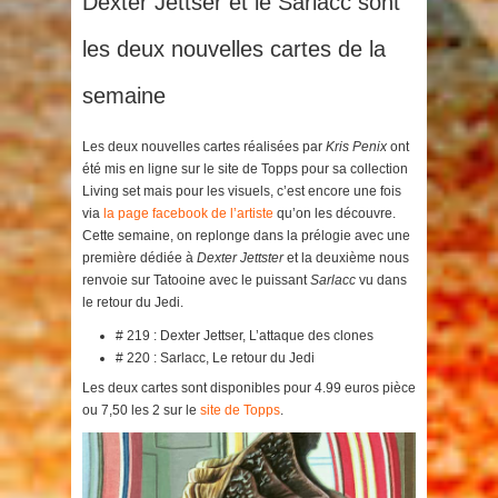
Dexter Jettser et le Sarlacc sont
les deux nouvelles cartes de la
semaine
Les deux nouvelles cartes réalisées par
Kris Penix
ont
été mis en ligne sur le site de Topps pour sa collection
Living set mais pour les visuels, c’est encore une fois
via
la page facebook de l’artiste
qu’on les découvre.
Cette semaine, on replonge dans la prélogie avec une
première dédiée à
Dexter Jettster
et la deuxième nous
renvoie sur Tatooine avec le puissant
Sarlacc
vu dans
le retour du Jedi.
# 219 : Dexter Jettser, L’attaque des clones
# 220 : Sarlacc, Le retour du Jedi
Les deux cartes sont disponibles pour 4.99 euros pièce
ou 7,50 les 2 sur le
site de Topps
.