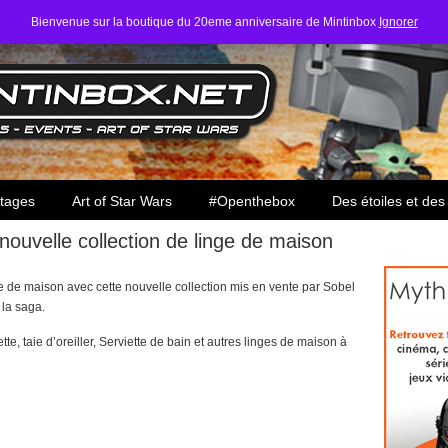
Bienvenue sur la boutique du 20eme anniversaire de Mintinbox
Ignorer
ars
tages
Art of Star Wars
#Openthebox
Des étoiles et des
ouvelle collection de linge de maison
ge de maison avec cette nouvelle collection mis en vente par Sobel
 la saga.
, taie d’oreiller, Serviette de bain et autres linges de maison à