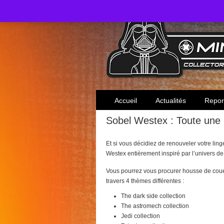
Toute l'actualité des collectionneurs Star W
Accueil
Actualités
Repor
Sobel Westex : Toute une n
Et si vous décidiez de renouveler votre lin
Westex entièrement inspiré par l’univers de
Vous pourrez vous procurer housse de couette
travers 4 thèmes différentes :
The dark side collection
The astromech collection
Jedi collection