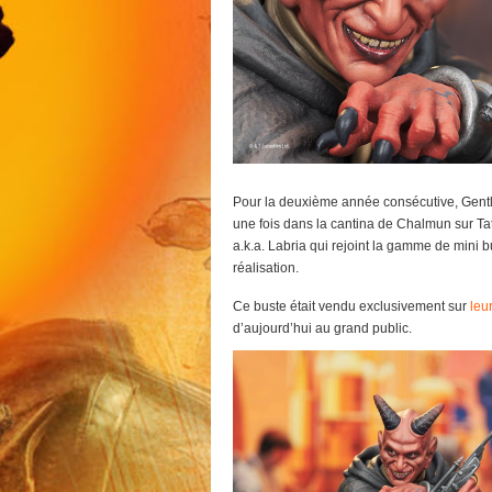
Pour la deuxième année consécutive, Gent
une fois dans la cantina de Chalmun sur Ta
a.k.a. Labria qui rejoint la gamme de mini b
réalisation.
Ce buste était vendu exclusivement sur
leur
d’aujourd’hui au grand public.