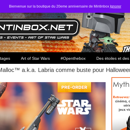
Bienvenue sur la boutique du 20eme anniversaire de Mintinbox
Ignorer
ars
tages
Art of Star Wars
#Openthebox
Des étoiles et des
’Malloc™ a.k.a. Labria comme buste pour Hallowe