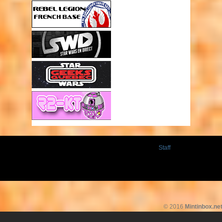
Staff
© 2016
Mintinbox.ne