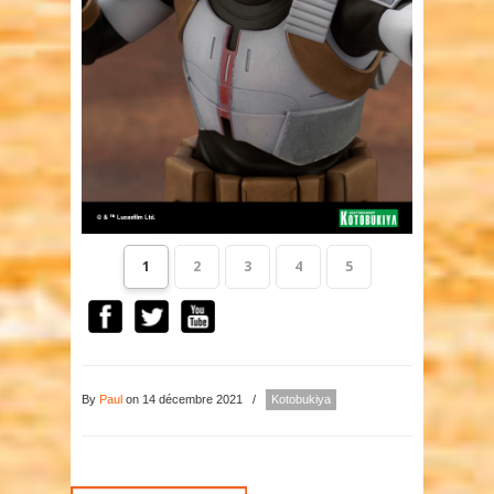
1
2
3
4
5
By
Paul
on 14 décembre 2021
/
Kotobukiya