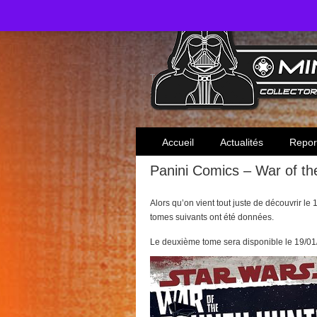
Toute l'actualité des collectionneurs Star W
Accueil
Actualités
Repor
Panini Comics – War of th
Alors qu’on vient tout juste de découvrir le
tomes suivants ont été données.
Le deuxième tome sera disponible le 19/01