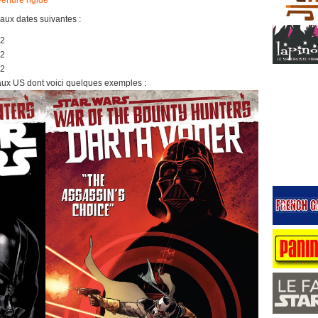
erture rigide
 aux dates suivantes :
22
22
22
 aux US dont voici quelques exemples :