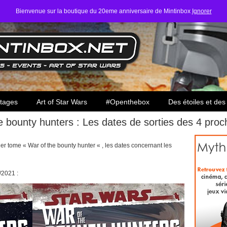
Bienvenue sur la boutique du 20eme anniversaire de Mintinbox
Ignorer
ars
tages
Art of Star Wars
#Openthebox
Des étoiles et des
e bounty hunters : Les dates de sorties des 4 pro
 1er tome « War of the bounty hunter « , les dates concernant les
/2021 :