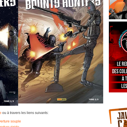
te
ou à travers les liens suivants:
verture souple