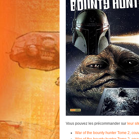
Vous pouvez les précommander sur
leur si
War of the bounty hunter Tome 2, cou