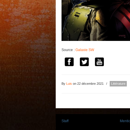
Source :
Galaxie SW
By
Luis
on 22 décembre 2021
/
Littérature
Staff
Mentio