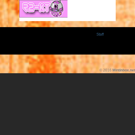
Staff
© 2016
Mintinbox.ne